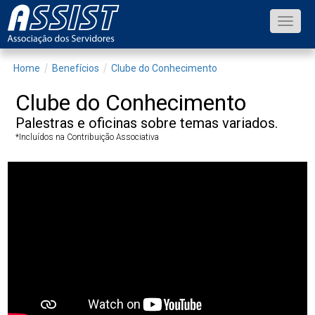
Toggle
naviga
Home
Benefícios
Clube do Conhecimento
Clube do Conhecimento
Palestras e oficinas sobre temas variados.
*Incluídos na Contribuição Associativa