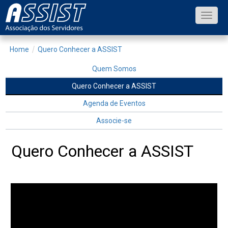
Toggle
naviga
Home
Quero Conhecer a ASSIST
Quem Somos
Quero Conhecer a ASSIST
Agenda de Eventos
Associe-se
Quero Conhecer a ASSIST