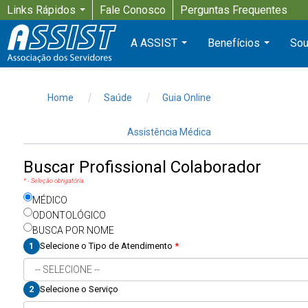
Links Rápidos
Fale Conosco
Perguntas Frequentes
...
A ASSIST
Benefícios
Sou
...
...
Home
Saúde
Guia Online
Assistência Médica
Buscar Profissional Colaborador
* - Seleção obrigatória
MÉDICO
ODONTOLÓGICO
BUSCA POR NOME
1
Selecione o Tipo de Atendimento
*
2
Selecione o Serviço