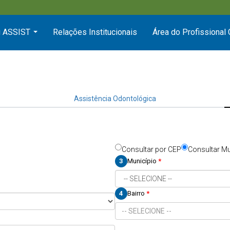
 ASSIST
Relações Institucionais
Área do Profissional
...
Assistência Odontológica
Consultar por CEP
Consultar Mu
3
Município
*
4
Bairro
*
-- SELECIONE --