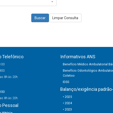
Buscar
Limpar Consulta
 Telefônico
Informativos ANS
100
Benefício Médico Ambulatorial Bás
800
Benefício Odontológico Ambulator
Coletivo
as 8h às 20h.
IDSS
Balanço/exigência padrão-
100
• 2025
as 8h às 20h.
• 2024
o Pessoal
• 2023
 Vitória